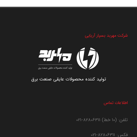
شرکت مهربد بسپار آریایی
تولید کننده محصولات عایقی صنعت برق
اطلاعات تماس
تلفن: (۱۰ خط)
82806311-021
فکس:
82806311-021